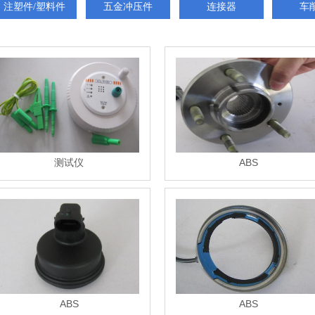
注塑件/塑料件
五金冲压件
连接器
车
测试仪
ABS
ABS
ABS